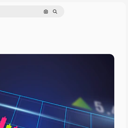
Hae kuvan perusteella
Haku