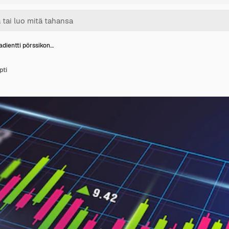
adientti pörssikon…
pti