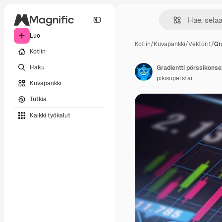
Luo
Kotiin
/
Kuvapankki
/
Vektorit
/
Gr
Kotiin
Haku
Gradientti pörssikonse
pikisuperstar
Kuvapankki
Tutkia
Kaikki työkalut