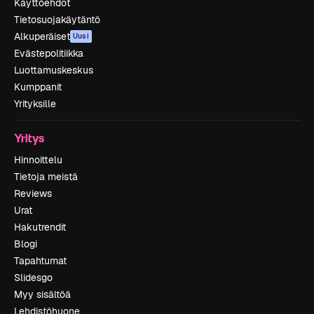
Käyttöehdot
Tietosuojakäytäntö
Alkuperäiset
Uusi
Evästepolitiikka
Luottamuskeskus
Kumppanit
Yrityksille
Yritys
Hinnoittelu
Tietoja meistä
Reviews
Urat
Hakutrendit
Blogi
Tapahtumat
Slidesgo
Myy sisältöä
Lehdistöhuone