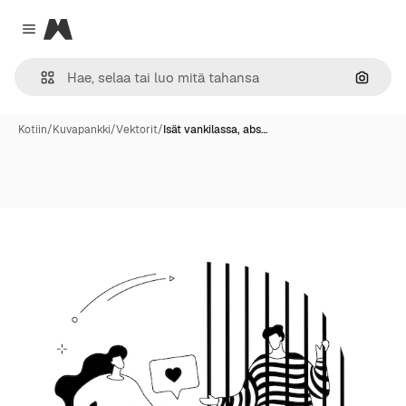
Magnific
Close menu
Hae ku
Kotiin
/
Kuvapankki
/
Vektorit
/
Isät vankilassa, abs…