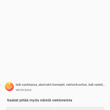
Isät vankilassa, abstrakti konsepti, vektorikuvitus. Isät vankilassa, perheen epävakaus, vangittu isä, käsi vankilassa, raidalliset asut oikeudessa, lapsi vierailee sukulaisen luona, abstrakti metafora.
vectorjuice
Saatat pitää myös näistä vektoreista