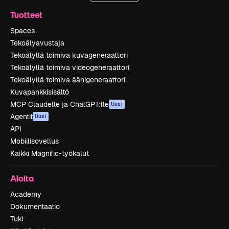
Tuotteet
Spaces
Tekoälyavustaja
Tekoälyllä toimiva kuvageneraattori
Tekoälyllä toimiva videogeneraattori
Tekoälyllä toimiva äänigeneraattori
Kuvapankkisisältö
MCP Claudelle ja ChatGPT:lle
Uusi
Agentit
Uusi
API
Mobiilisovellus
Kaikki Magnific-työkalut
Aloita
Academy
Dokumentaatio
Tuki