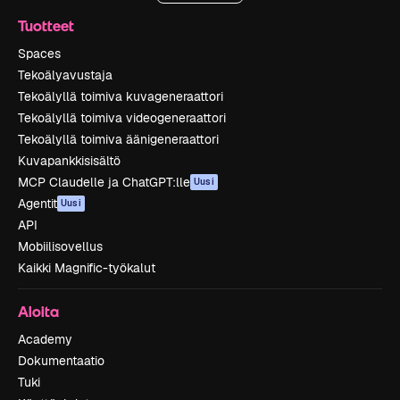
Tuotteet
Spaces
Tekoälyavustaja
Tekoälyllä toimiva kuvageneraattori
Tekoälyllä toimiva videogeneraattori
Tekoälyllä toimiva äänigeneraattori
Kuvapankkisisältö
MCP Claudelle ja ChatGPT:lle
Uusi
Agentit
Uusi
API
Mobiilisovellus
Kaikki Magnific-työkalut
Aloita
Academy
Dokumentaatio
Tuki