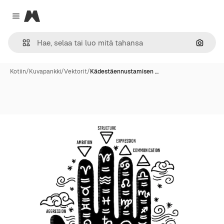
Magnific
Close menu
Hae ku
Kotiin
/
Kuvapankki
/
Vektorit
/
Kädestäennustamisen …