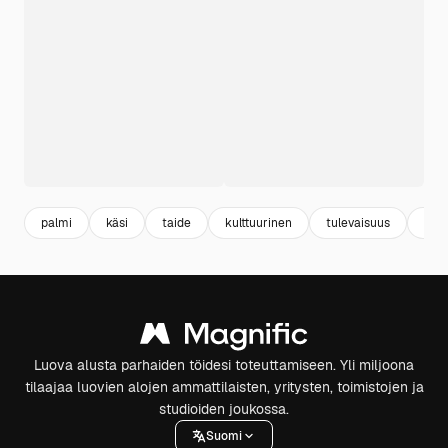
palmi
käsi
taide
kulttuurinen
tulevaisuus
sym
Luova alusta parhaiden töidesi toteuttamiseen. Yli miljoona
tilaajaa luovien alojen ammattilaisten, yritysten, toimistojen ja
studioiden joukossa.
Suomi