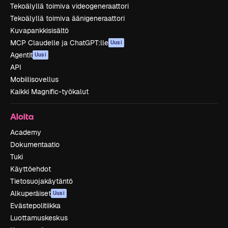
Tekoälyllä toimiva videogeneraattori
Tekoälyllä toimiva äänigeneraattori
Kuvapankkisisältö
MCP Claudelle ja ChatGPT:lle
Uusi
Agentit
Uusi
API
Mobiilisovellus
Kaikki Magnific-työkalut
Aloita
Academy
Dokumentaatio
Tuki
Käyttöehdot
Tietosuojakäytäntö
Alkuperäiset
Uusi
Evästepolitiikka
Luottamuskeskus