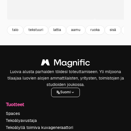
talo
tekstuuri
lattia
aamu
ruoka
sisä
jyv
Luova alusta parhaiden töidesi toteuttamiseen. Yli miljoona
tilaajaa luovien alojen ammattilaisten, yritysten, toimistojen ja
studioiden joukossa.
Suomi
Tuotteet
Spaces
Tekoälyavustaja
Tekoälyllä toimiva kuvageneraattori