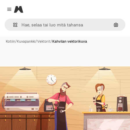
Magnific
Close menu
Hae ku
Kotiin
/
Kuvapankki
/
Vektorit
/
Kahvilan vektorikuva