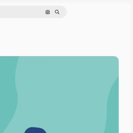
Hae kuvan perusteella
Haku