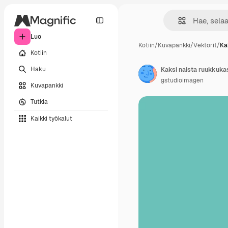
Luo
Kotiin
/
Kuvapankki
/
Vektorit
/
Ka
Kotiin
Haku
Kaksi naista ruukkuka
gstudioimagen
Kuvapankki
Tutkia
Kaikki työkalut