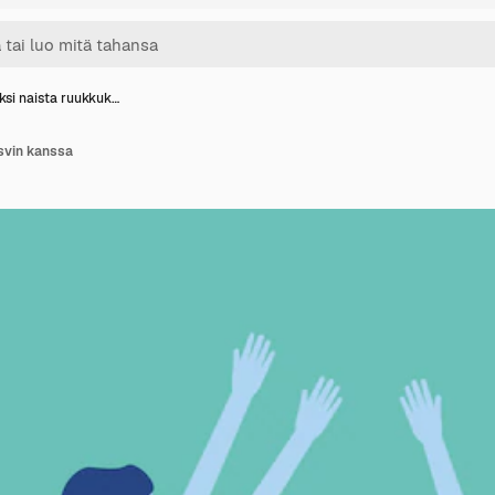
ksi naista ruukkuk…
svin kanssa