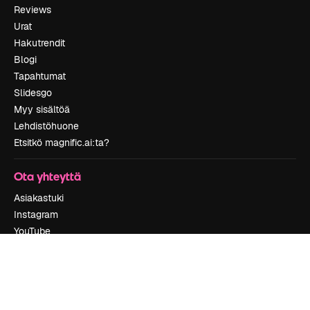
Reviews
Urat
Hakutrendit
Blogi
Tapahtumat
Slidesgo
Myy sisältöä
Lehdistöhuone
Etsitkö magnific.ai:ta?
Ota yhteyttä
Asiakastuki
Instagram
YouTube
LinkedIn
TikTok
Discord
X