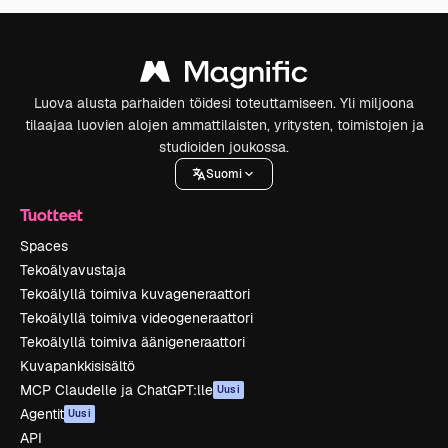
Luova alusta parhaiden töidesi toteuttamiseen. Yli miljoona
tilaajaa luovien alojen ammattilaisten, yritysten, toimistojen ja
studioiden joukossa.
Suomi
Tuotteet
Spaces
Tekoälyavustaja
Tekoälyllä toimiva kuvageneraattori
Tekoälyllä toimiva videogeneraattori
Tekoälyllä toimiva äänigeneraattori
Kuvapankkisisältö
MCP Claudelle ja ChatGPT:lle
Uusi
Agentit
Uusi
API