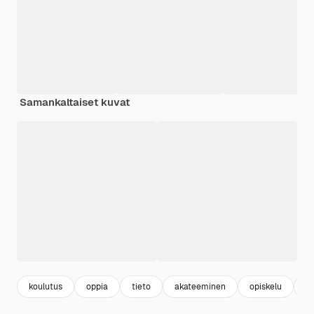
Samankaltaiset kuvat
koulutus
oppia
tieto
akateeminen
opiskelu
t