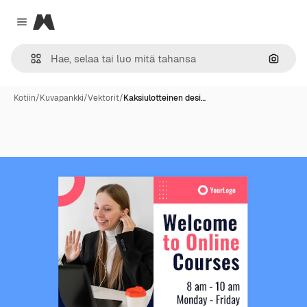
Magnific
Close menu
Hae ku
Kotiin
/
Kuvapankki
/
Vektorit
/
Kaksiulotteinen desi…