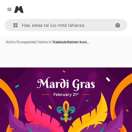
Magnific
Close menu
Hae ku
Kotiin
/
Kuvapankki
/
Vektorit
/
Kaksiulotteinen kuvi…