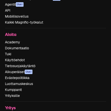
Agentit
Uusi
API
Mobiilisovellus
Kaikki Magnific-työkalut
Aloita
Academy
Dokumentaatio
Tuki
Käyttöehdot
Tietosuojakäytäntö
Alkuperäiset
Uusi
Evästepolitiikka
Luottamuskeskus
Kumppanit
Yrityksille
Yritys