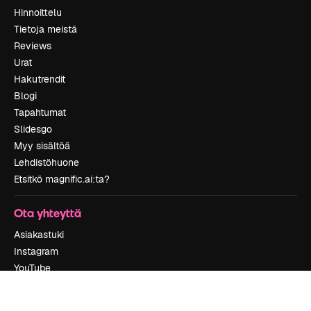
Hinnoittelu
Tietoja meistä
Reviews
Urat
Hakutrendit
Blogi
Tapahtumat
Slidesgo
Myy sisältöä
Lehdistöhuone
Etsitkö magnific.ai:ta?
Ota yhteyttä
Asiakastuki
Instagram
YouTube
LinkedIn
TikTok