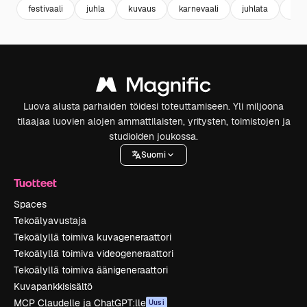
festivaali
juhla
kuvaus
karnevaali
juhlata
juhl
Luova alusta parhaiden töidesi toteuttamiseen. Yli miljoona
tilaajaa luovien alojen ammattilaisten, yritysten, toimistojen ja
studioiden joukossa.
Suomi
Tuotteet
Spaces
Tekoälyavustaja
Tekoälyllä toimiva kuvageneraattori
Tekoälyllä toimiva videogeneraattori
Tekoälyllä toimiva äänigeneraattori
Kuvapankkisisältö
MCP Claudelle ja ChatGPT:lle
Uusi