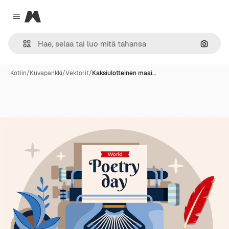
Magnific
Close menu
Hae ku
Kotiin
/
Kuvapankki
/
Vektorit
/
Kaksiulotteinen maai…