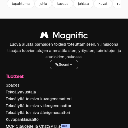
tapahtuma
juhla
kuvaus
juhlata
kuvat
runou
Luova alusta parhaiden töidesi toteuttamiseen. Yli miljoona
tilaajaa luovien alojen ammattilaisten, yritysten, toimistojen ja
studioiden joukossa.
Suomi
Tuotteet
Spaces
Tekoälyavustaja
Tekoälyllä toimiva kuvageneraattori
Tekoälyllä toimiva videogeneraattori
Tekoälyllä toimiva äänigeneraattori
Kuvapankkisisältö
MCP Claudelle ja ChatGPT:lle
Uusi