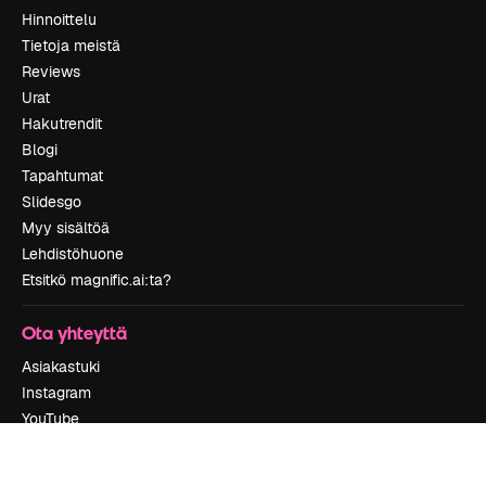
Hinnoittelu
Tietoja meistä
Reviews
Urat
Hakutrendit
Blogi
Tapahtumat
Slidesgo
Myy sisältöä
Lehdistöhuone
Etsitkö magnific.ai:ta?
Ota yhteyttä
Asiakastuki
Instagram
YouTube
LinkedIn
TikTok