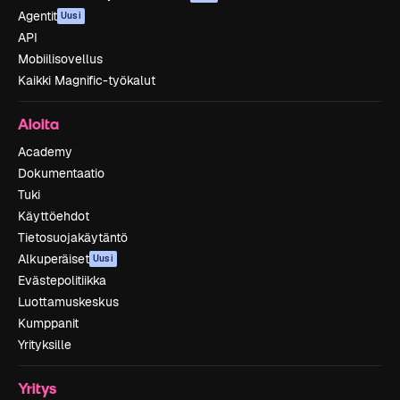
Agentit
Uusi
API
Mobiilisovellus
Kaikki Magnific-työkalut
Aloita
Academy
Dokumentaatio
Tuki
Käyttöehdot
Tietosuojakäytäntö
Alkuperäiset
Uusi
Evästepolitiikka
Luottamuskeskus
Kumppanit
Yrityksille
Yritys