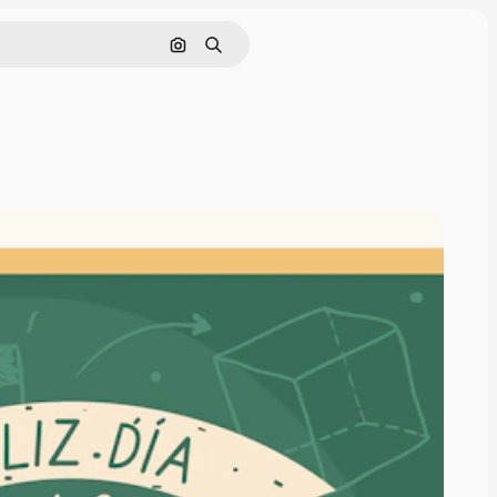
Hae kuvan perusteella
Haku