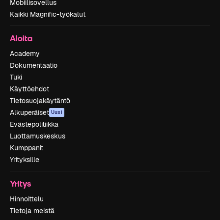
Mobiilisovellus
Kaikki Magnific-työkalut
Aloita
Academy
Dokumentaatio
Tuki
Käyttöehdot
Tietosuojakäytäntö
Alkuperäiset
Uusi
Evästepolitiikka
Luottamuskeskus
Kumppanit
Yrityksille
Yritys
Hinnoittelu
Tietoja meistä