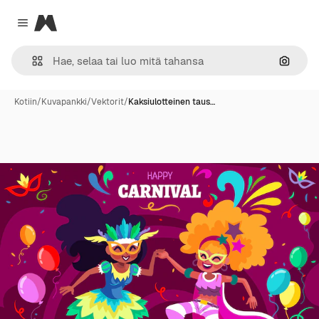
Magnific
Close menu
Hae ku
Kotiin
/
Kuvapankki
/
Vektorit
/
Kaksiulotteinen taus…