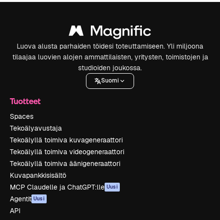
Luova alusta parhaiden töidesi toteuttamiseen. Yli miljoona
tilaajaa luovien alojen ammattilaisten, yritysten, toimistojen ja
studioiden joukossa.
Suomi
Tuotteet
Spaces
Tekoälyavustaja
Tekoälyllä toimiva kuvageneraattori
Tekoälyllä toimiva videogeneraattori
Tekoälyllä toimiva äänigeneraattori
Kuvapankkisisältö
MCP Claudelle ja ChatGPT:lle
Uusi
Agentit
Uusi
API