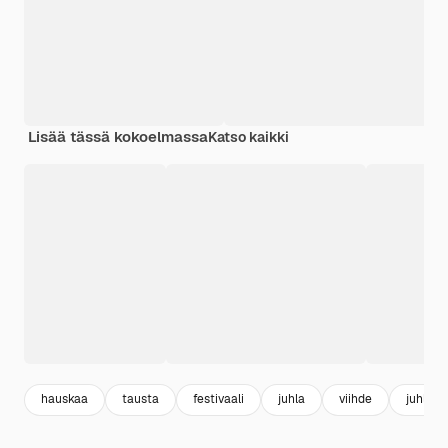
Lisää tässä kokoelmassa
Katso kaikki
hauskaa
tausta
festivaali
juhla
viihde
juhla