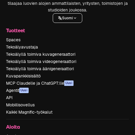
tilaajaa luovien alojen ammattilaisten, yritysten, toimistojen ja
studioiden joukossa.
Suomi
Tuotteet
Spaces
Tekoälyavustaja
Tekoälyllä toimiva kuvageneraattori
Tekoälyllä toimiva videogeneraattori
Tekoälyllä toimiva äänigeneraattori
Kuvapankkisisältö
MCP Claudelle ja ChatGPT:lle
Uusi
Agentit
Uusi
API
Mobiilisovellus
Kaikki Magnific-työkalut
Aloita