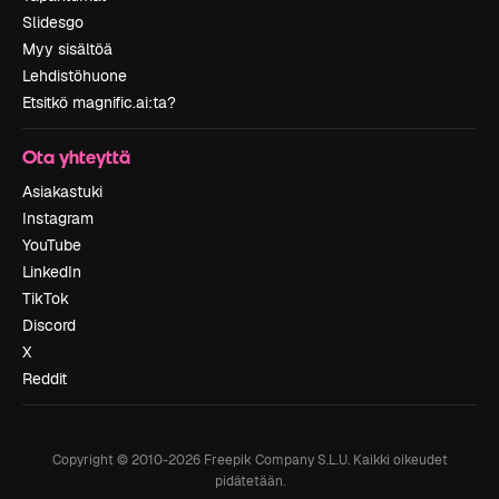
Slidesgo
Myy sisältöä
Lehdistöhuone
Etsitkö magnific.ai:ta?
Ota yhteyttä
Asiakastuki
Instagram
YouTube
LinkedIn
TikTok
Discord
X
Reddit
Copyright © 2010-
2026
Freepik Company S.L.U.
Kaikki oikeudet
pidätetään
.