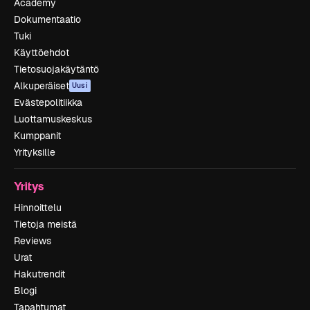
Academy
Dokumentaatio
Tuki
Käyttöehdot
Tietosuojakäytäntö
Alkuperäiset
Uusi
Evästepolitiikka
Luottamuskeskus
Kumppanit
Yrityksille
Yritys
Hinnoittelu
Tietoja meistä
Reviews
Urat
Hakutrendit
Blogi
Tapahtumat