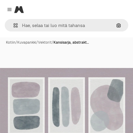
Magnific
Close menu
Hae ku
Kotiin
/
Kuvapankki
/
Vektorit
/
Kansisarja, abstrakt…