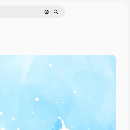
Hae kuvan perusteella
Haku