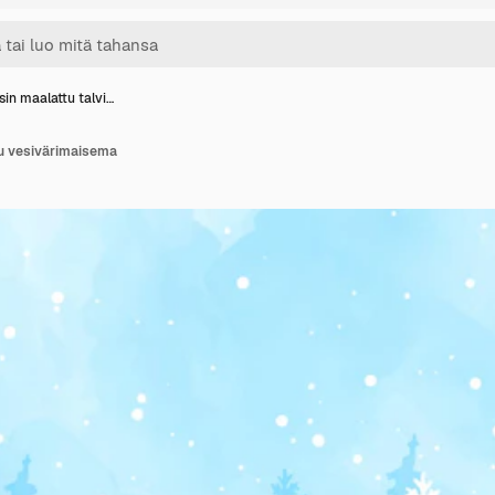
sin maalattu talvi…
uu vesivärimaisema