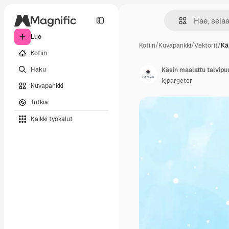
Luo
Kotiin
/
Kuvapankki
/
Vektorit
/
Kä
Kotiin
Haku
Käsin maalattu talvip
kjpargeter
Kuvapankki
Tutkia
Kaikki työkalut