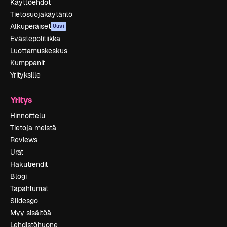
Käyttöehdot
Tietosuojakäytäntö
Alkuperäiset
Uusi
Evästepolitiikka
Luottamuskeskus
Kumppanit
Yrityksille
Yritys
Hinnoittelu
Tietoja meistä
Reviews
Urat
Hakutrendit
Blogi
Tapahtumat
Slidesgo
Myy sisältöä
Lehdistöhuone