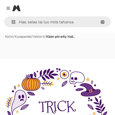
Magnific
Close menu
Hae ku
Kotiin
/
Kuvapankki
/
Vektorit
/
Käsin piirretty Hall…