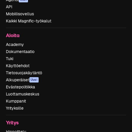
API
Mobiilisovellus
Kaikki Magnific-työkalut
Aloita
Academy
Dokumentaatio
Tuki
Käyttöehdot
Tietosuojakäytäntö
Alkuperäiset
Uusi
Evästepolitiikka
Luottamuskeskus
Kumppanit
Yrityksille
Yritys
Hinnoittelu