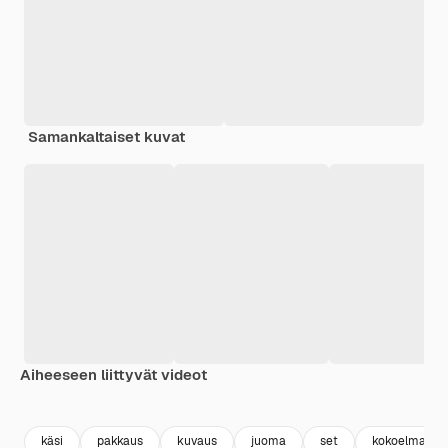
Samankaltaiset kuvat
Aiheeseen liittyvät videot
Premium
Premium
Tekoälyn luoma
Premium
Premium
käsi
pakkaus
kuvaus
juoma
set
kokoelma