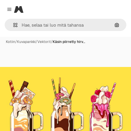
Magnific
Close menu
Hae ku
Kotiin
/
Kuvapankki
/
Vektorit
/
Käsin piirretty hirv…