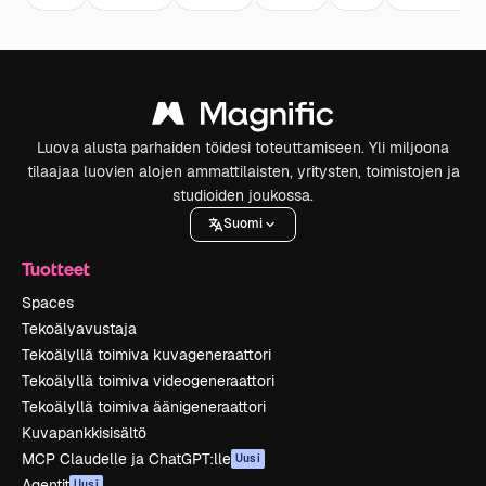
Luova alusta parhaiden töidesi toteuttamiseen. Yli miljoona
tilaajaa luovien alojen ammattilaisten, yritysten, toimistojen ja
studioiden joukossa.
Suomi
Tuotteet
Spaces
Tekoälyavustaja
Tekoälyllä toimiva kuvageneraattori
Tekoälyllä toimiva videogeneraattori
Tekoälyllä toimiva äänigeneraattori
Kuvapankkisisältö
MCP Claudelle ja ChatGPT:lle
Uusi
Agentit
Uusi