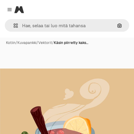
Magnific
Close menu
Hae ku
Kotiin
/
Kuvapankki
/
Vektorit
/
Käsin piirretty kaks…