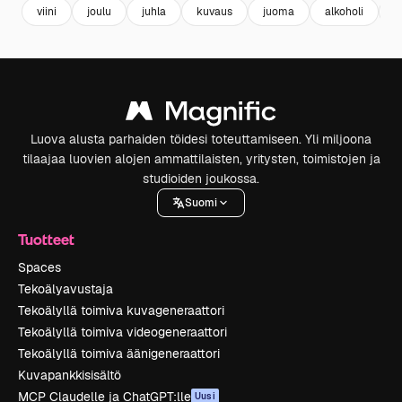
viini
joulu
juhla
kuvaus
juoma
alkoholi
x
Luova alusta parhaiden töidesi toteuttamiseen. Yli miljoona
tilaajaa luovien alojen ammattilaisten, yritysten, toimistojen ja
studioiden joukossa.
Suomi
Tuotteet
Spaces
Tekoälyavustaja
Tekoälyllä toimiva kuvageneraattori
Tekoälyllä toimiva videogeneraattori
Tekoälyllä toimiva äänigeneraattori
Kuvapankkisisältö
MCP Claudelle ja ChatGPT:lle
Uusi