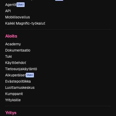
Agentit
Uusi
API
Mobiilisovellus
Kaikki Magnific-työkalut
Aloita
Academy
Dokumentaatio
Tuki
Käyttöehdot
Tietosuojakäytäntö
Alkuperäiset
Uusi
Evästepolitiikka
Luottamuskeskus
Kumppanit
Yrityksille
Yritys