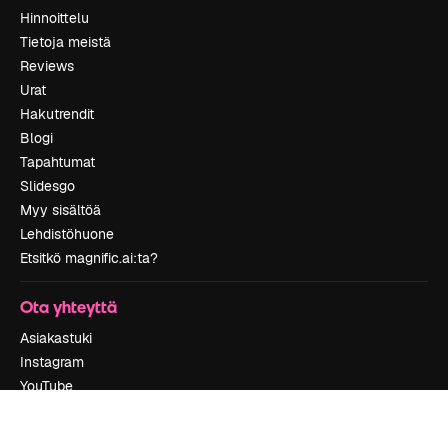
Hinnoittelu
Tietoja meistä
Reviews
Urat
Hakutrendit
Blogi
Tapahtumat
Slidesgo
Myy sisältöä
Lehdistöhuone
Etsitkö magnific.ai:ta?
Ota yhteyttä
Asiakastuki
Instagram
YouTube
LinkedIn
TikTok