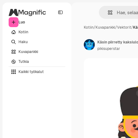
Luo
Kotiin
/
Kuvapankki
/
Vektorit
/
Kä
Kotiin
Haku
Käsin piirretty kaksiu
pikisuperstar
Kuvapankki
Tutkia
Kaikki työkalut