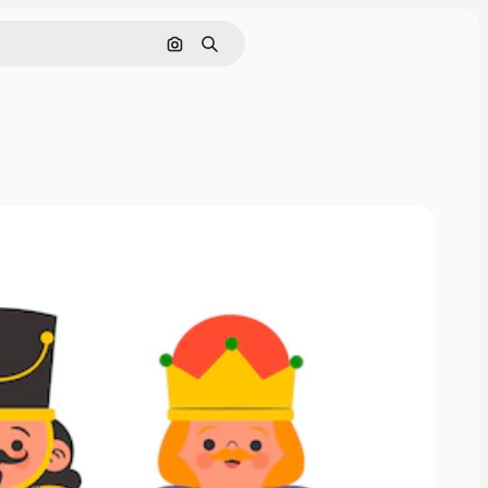
Hae kuvan perusteella
Haku