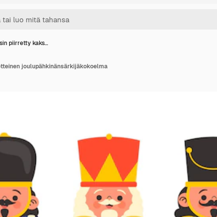
sin piirretty kaks…
lotteinen joulupähkinänsärkijäkokoelma