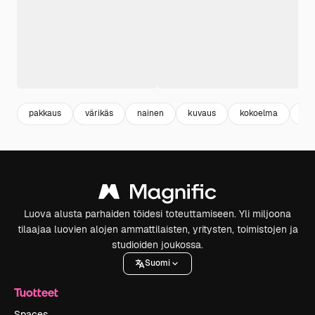
pakkaus
värikäs
nainen
kuvaus
kokoelma
cli
Luova alusta parhaiden töidesi toteuttamiseen. Yli miljoona
tilaajaa luovien alojen ammattilaisten, yritysten, toimistojen ja
studioiden joukossa.
Suomi
Tuotteet
Spaces