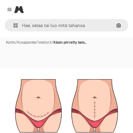
Magnific
Close menu
Hae ku
Kotiin
/
Kuvapankki
/
Vektorit
/
Käsin piirretty keis…