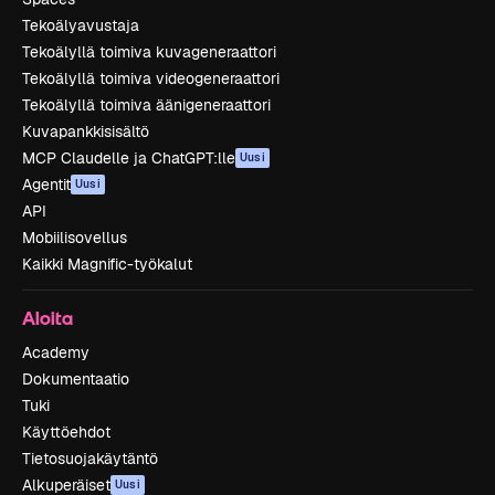
Tekoälyavustaja
Tekoälyllä toimiva kuvageneraattori
Tekoälyllä toimiva videogeneraattori
Tekoälyllä toimiva äänigeneraattori
Kuvapankkisisältö
MCP Claudelle ja ChatGPT:lle
Uusi
Agentit
Uusi
API
Mobiilisovellus
Kaikki Magnific-työkalut
Aloita
Academy
Dokumentaatio
Tuki
Käyttöehdot
Tietosuojakäytäntö
Alkuperäiset
Uusi