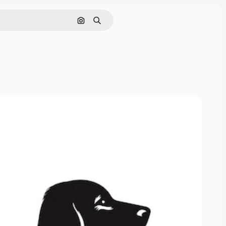
Hae kuvan perusteella
Haku