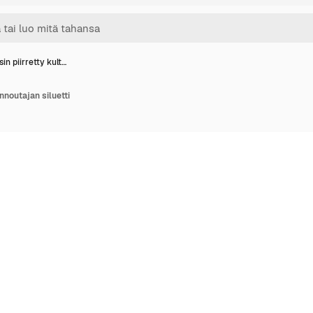
in piirretty kult…
ennoutajan siluetti