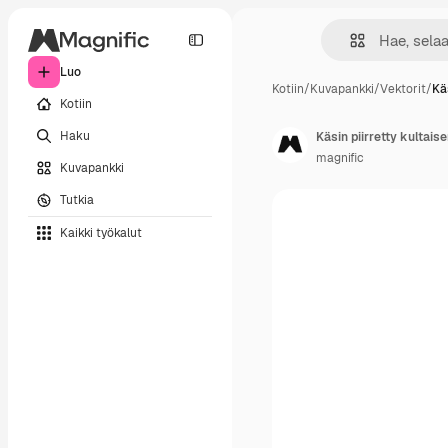
Luo
Kotiin
/
Kuvapankki
/
Vektorit
/
Käs
Kotiin
Haku
Käsin piirretty kultais
magnific
Kuvapankki
Tutkia
Kaikki työkalut