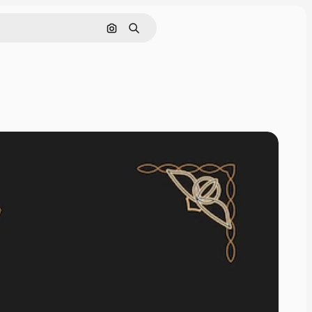
Hae kuvan perusteella
Haku