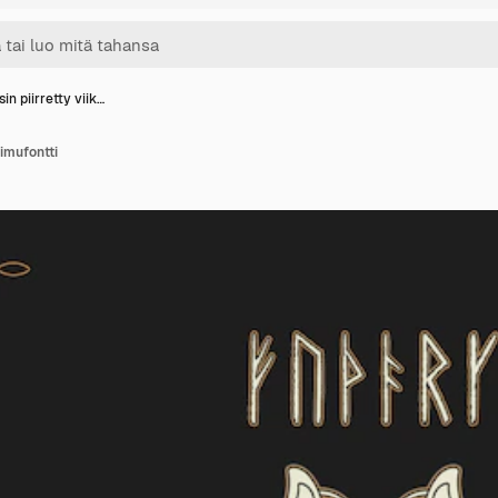
in piirretty viik…
iimufontti