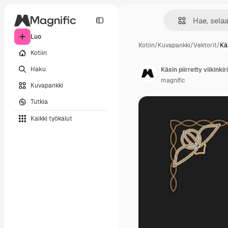
Luo
Kotiin
/
Kuvapankki
/
Vektorit
/
Käs
Kotiin
Haku
Käsin piirretty viikinkir
magnific
Kuvapankki
Tutkia
Kaikki työkalut