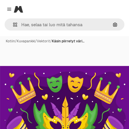
Magnific
Close menu
Hae ku
Kotiin
/
Kuvapankki
/
Vektorit
/
Käsin piirretyt väri…