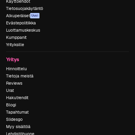
Käyttöehdot
Tietosuojakäytäntö
Alkuperäiset
Uusi
Evästepolitiikka
Luottamuskeskus
Kumppanit
Yrityksille
Yritys
Hinnoittelu
Tietoja meistä
Reviews
Urat
Hakutrendit
Blogi
Tapahtumat
Slidesgo
Myy sisältöä
Lehdistöhuone