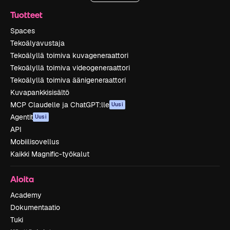
Tuotteet
Spaces
Tekoälyavustaja
Tekoälyllä toimiva kuvageneraattori
Tekoälyllä toimiva videogeneraattori
Tekoälyllä toimiva äänigeneraattori
Kuvapankkisisältö
MCP Claudelle ja ChatGPT:lle
Uusi
Agentit
Uusi
API
Mobiilisovellus
Kaikki Magnific-työkalut
Aloita
Academy
Dokumentaatio
Tuki