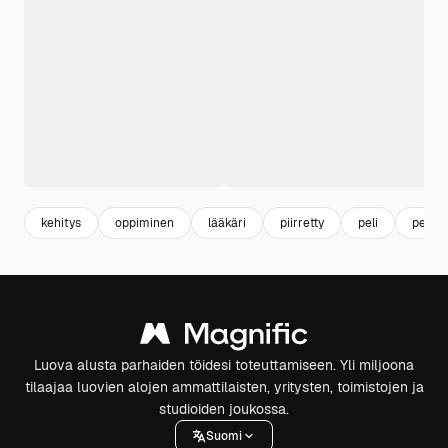
kehitys
oppiminen
lääkäri
piirretty
peli
perus
Luova alusta parhaiden töidesi toteuttamiseen. Yli miljoona
tilaajaa luovien alojen ammattilaisten, yritysten, toimistojen ja
studioiden joukossa.
Suomi