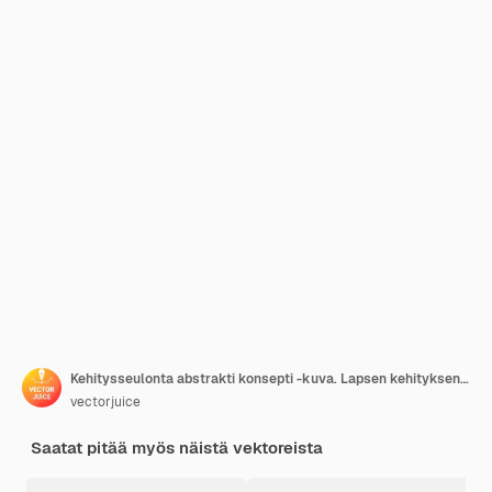
Kehitysseulonta abstrakti konsepti -kuva. Lapsen kehityksen arviointi, kehityksen seuranta, seulontakäytäntö, lasten käyttäytymisen arviointi, ensisijainen abstrakti metafora.
vectorjuice
Saatat pitää myös näistä vektoreista