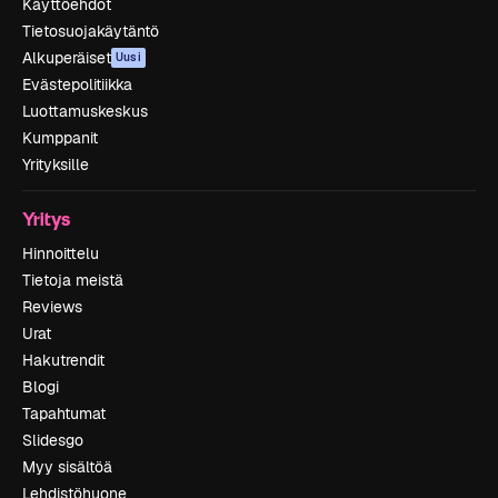
Käyttöehdot
Tietosuojakäytäntö
Alkuperäiset
Uusi
Evästepolitiikka
Luottamuskeskus
Kumppanit
Yrityksille
Yritys
Hinnoittelu
Tietoja meistä
Reviews
Urat
Hakutrendit
Blogi
Tapahtumat
Slidesgo
Myy sisältöä
Lehdistöhuone