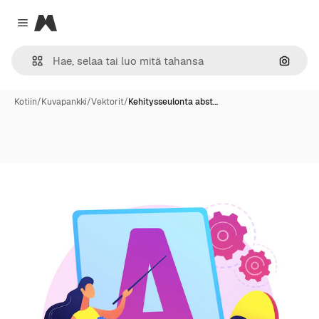
Magnific
Close menu
Hae ku
Kotiin
/
Kuvapankki
/
Vektorit
/
Kehitysseulonta abst…