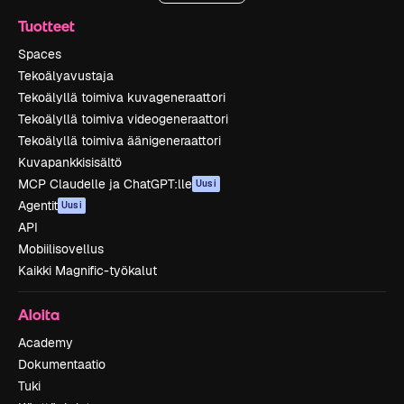
Tuotteet
Spaces
Tekoälyavustaja
Tekoälyllä toimiva kuvageneraattori
Tekoälyllä toimiva videogeneraattori
Tekoälyllä toimiva äänigeneraattori
Kuvapankkisisältö
MCP Claudelle ja ChatGPT:lle
Uusi
Agentit
Uusi
API
Mobiilisovellus
Kaikki Magnific-työkalut
Aloita
Academy
Dokumentaatio
Tuki