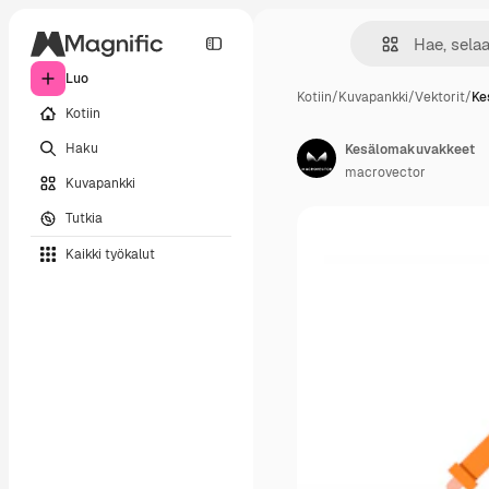
Luo
Kotiin
/
Kuvapankki
/
Vektorit
/
Ke
Kotiin
Haku
Kesälomakuvakkeet
macrovector
Kuvapankki
Tutkia
Kaikki työkalut