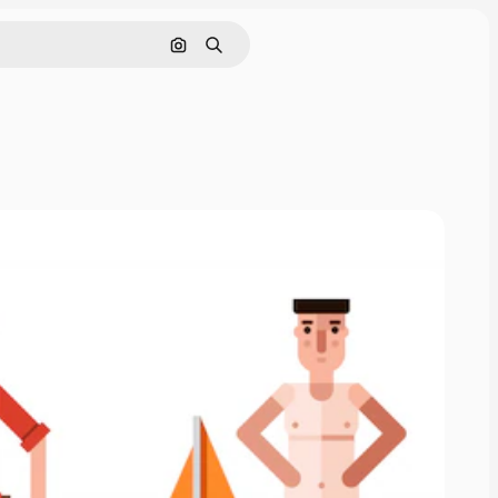
Hae kuvan perusteella
Haku