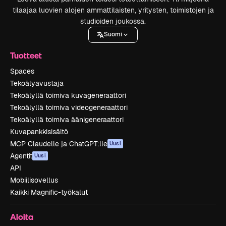
tilaajaa luovien alojen ammattilaisten, yritysten, toimistojen ja
studioiden joukossa.
Suomi
Tuotteet
Spaces
Tekoälyavustaja
Tekoälyllä toimiva kuvageneraattori
Tekoälyllä toimiva videogeneraattori
Tekoälyllä toimiva äänigeneraattori
Kuvapankkisisältö
MCP Claudelle ja ChatGPT:lle
Uusi
Agentit
Uusi
API
Mobiilisovellus
Kaikki Magnific-työkalut
Aloita