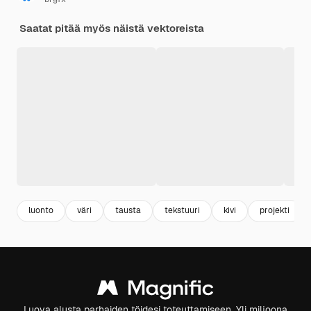
Saatat pitää myös näistä vektoreista
luonto
väri
tausta
tekstuuri
kivi
projekti
Luova alusta parhaiden töidesi toteuttamiseen. Yli miljoona