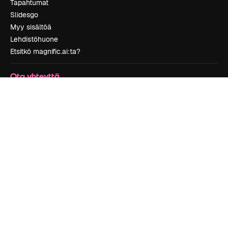
Tapahtumat
Slidesgo
Myy sisältöä
Lehdistöhuone
Etsitkö magnific.ai:ta?
Ota yhteyttä
Asiakastuki
Instagram
YouTube
LinkedIn
TikTok
Discord
X
Reddit
Copyright © 2010-
2026
Freepik Company S.L.U.
Kaikki oikeudet
pidätetään
.