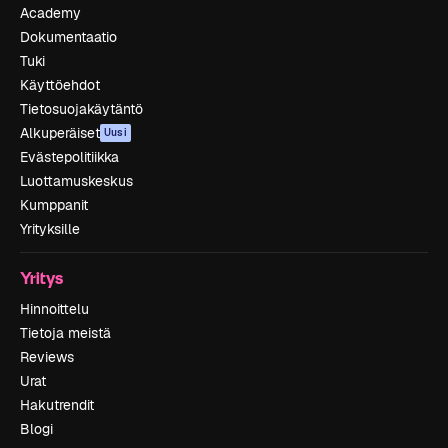
Academy
Dokumentaatio
Tuki
Käyttöehdot
Tietosuojakäytäntö
Alkuperäiset
Uusi
Evästepolitiikka
Luottamuskeskus
Kumppanit
Yrityksille
Yritys
Hinnoittelu
Tietoja meistä
Reviews
Urat
Hakutrendit
Blogi