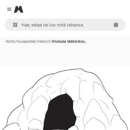
Magnific
Close menu
Hae ku
Kotiin
/
Kuvapankki
/
Vektorit
/
Kiviluola Vektorikuv…