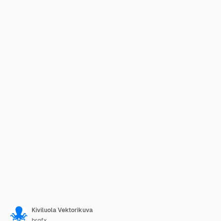
Kiviluola Vektorikuva
brgfx