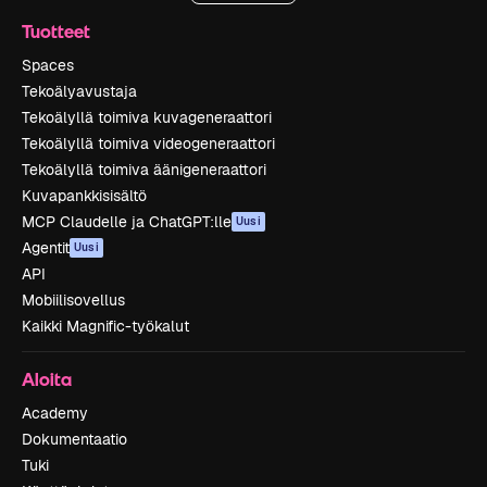
Tuotteet
Spaces
Tekoälyavustaja
Tekoälyllä toimiva kuvageneraattori
Tekoälyllä toimiva videogeneraattori
Tekoälyllä toimiva äänigeneraattori
Kuvapankkisisältö
MCP Claudelle ja ChatGPT:lle
Uusi
Agentit
Uusi
API
Mobiilisovellus
Kaikki Magnific-työkalut
Aloita
Academy
Dokumentaatio
Tuki