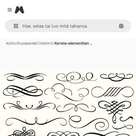
Magnific
Close menu
Hae ku
Kotiin
/
Kuvapankki
/
Vektorit
/
Koriste-elementtien …