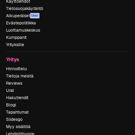
Käyttöehdot
Tietosuojakäytäntö
Alkuperäiset
Uusi
Evästepolitiikka
Luottamuskeskus
Kumppanit
Yrityksille
Yritys
Hinnoittelu
Tietoja meistä
Reviews
Urat
Hakutrendit
Blogi
Tapahtumat
Slidesgo
Myy sisältöä
Lehdistöhuone