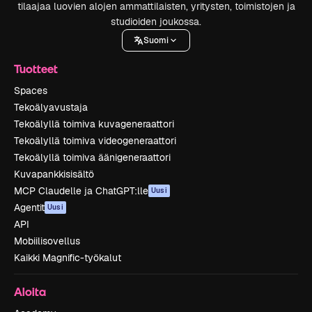
tilaajaa luovien alojen ammattilaisten, yritysten, toimistojen ja
studioiden joukossa.
Suomi
Tuotteet
Spaces
Tekoälyavustaja
Tekoälyllä toimiva kuvageneraattori
Tekoälyllä toimiva videogeneraattori
Tekoälyllä toimiva äänigeneraattori
Kuvapankkisisältö
MCP Claudelle ja ChatGPT:lle
Uusi
Agentit
Uusi
API
Mobiilisovellus
Kaikki Magnific-työkalut
Aloita