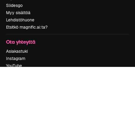
Slidesgo
Myy sisältöä
Lehdistöhuone
Etsitkö magnific.ai:ta?
Ota yhteyttä
Asiakastuki
Instagram
YouTube
LinkedIn
TikTok
Discord
X
Reddit
Copyright © 2010-
2026
Freepik Company S.L.U.
Kaikki oikeudet
pidätetään
.