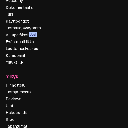
Academy
Dokumentaatio
Tuki
Käyttöehdot
Tietosuojakäytäntö
Alkuperäiset
Uusi
Evästepolitiikka
Luottamuskeskus
Kumppanit
Yrityksille
Yritys
Hinnoittelu
Tietoja meistä
Reviews
Urat
Hakutrendit
Blogi
Tapahtumat