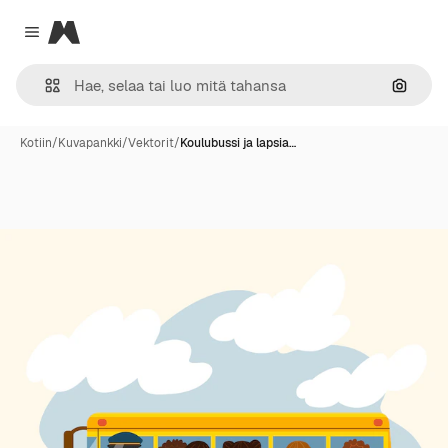
Magnific
Close menu
Hae ku
Kotiin
/
Kuvapankki
/
Vektorit
/
Koulubussi ja lapsia…