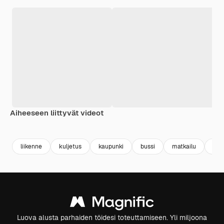
Aiheeseen liittyvät videot
Premium
Premium
Premium
Premium
liikenne
kuljetus
kaupunki
bussi
matkailu
tie
Luova alusta parhaiden töidesi toteuttamiseen. Yli miljoona