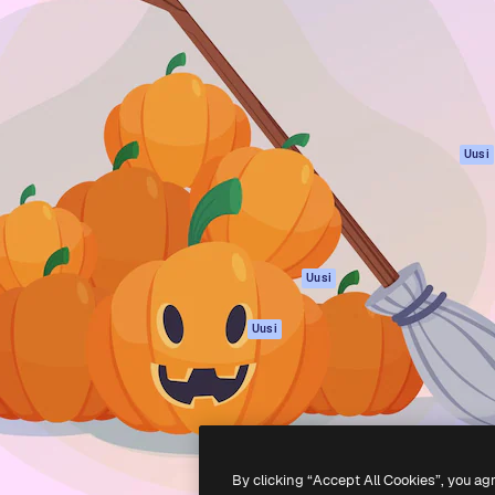
rhaiden töidesi
Spaces
Academy
Yli miljoona tilaajaa
Tekoälyavustaja
Dokumentaatio
mmattilaisten, yritysten,
Tekoälyllä toimiva
Tuki
studioiden joukossa.
kuvageneraattori
Käyttöehdot
Tekoälyllä toimiva
Tietosuojakäytän
videogeneraattori
Alkuperäiset
Uusi
Tekoälyllä toimiva
Evästepolitiikka
äänigeneraattori
Luottamuskesku
Kuvapankkisisältö
Kumppanit
MCP
Yrityksille
Claudelle ja
Uusi
ChatGPT:lle
Agentit
Uusi
API
Mobiilisovellus
Kaikki Magnific-
työkalut
By clicking “Accept All Cookies”, you ag