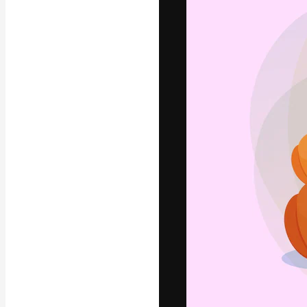
Luova alusta pa
toteuttamiseen. 
luovien alojen a
toimistojen ja 
Suomi