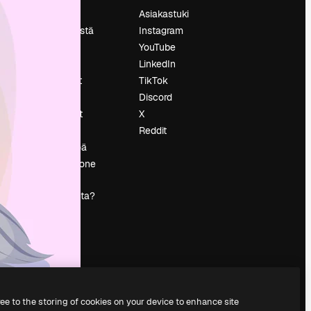
Hinnoittelu
Asiakastuki
Tietoja meistä
Instagram
Reviews
YouTube
Urat
LinkedIn
tö
Hakutrendit
TikTok
Blogi
Discord
Tapahtumat
X
s
Slidesgo
Reddit
Myy sisältöä
Lehdistöhuone
Etsitkö
magnific.ai:ta?
ree to the storing of cookies on your device to enhance site