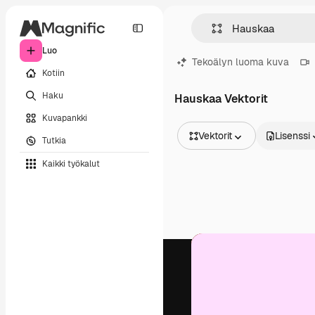
Luo
Tekoälyn luoma kuva
Kotiin
Haku
Hauskaa Vektorit
Kuvapankki
Vektorit
Lisenssi
Tutkia
Kaikki kuvat
Kaikki työkalut
Vektorit
Kuvituksia
Valokuvat
PSD
Mallipohja
Mallikuvat
Videot
Videomateriaali
Liikegrafiikka
Videopohjat
Kuvakkeet
3D mallit
Fontit