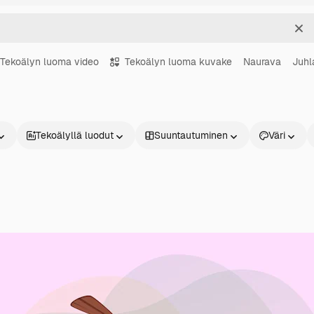
Sel
Tekoälyn luoma video
Tekoälyn luoma kuvake
Naurava
Juhl
Tekoälyllä luodut
Suuntautuminen
Väri
Tuotteet
Aloita