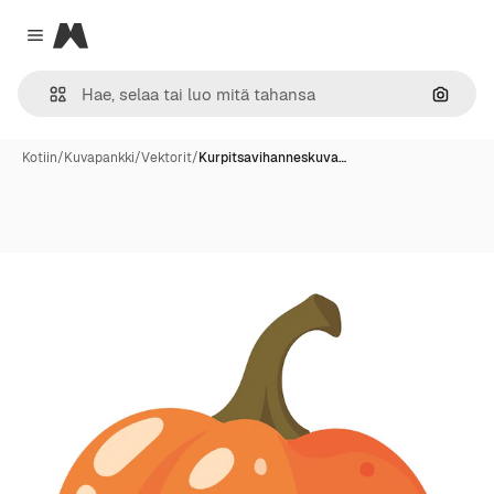
Magnific
Close menu
Hae ku
Kotiin
/
Kuvapankki
/
Vektorit
/
Kurpitsavihanneskuva…