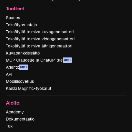
Tuotteet
Spaces
Tekoälyavustaja
Tekoälyllä toimiva kuvageneraattori
Tekoälyllä toimiva videogeneraattori
Tekoälyllä toimiva äänigeneraattori
Kuvapankkisisältö
MCP Claudelle ja ChatGPT:lle
Uusi
Agentit
Uusi
API
Mobiilisovellus
Kaikki Magnific-työkalut
Aloita
Academy
Dokumentaatio
Tuki