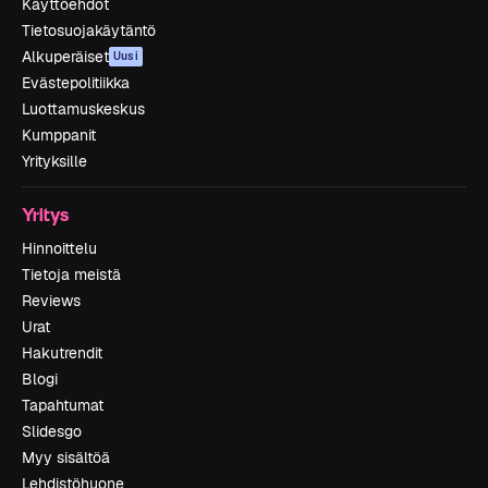
Käyttöehdot
Tietosuojakäytäntö
Alkuperäiset
Uusi
Evästepolitiikka
Luottamuskeskus
Kumppanit
Yrityksille
Yritys
Hinnoittelu
Tietoja meistä
Reviews
Urat
Hakutrendit
Blogi
Tapahtumat
Slidesgo
Myy sisältöä
Lehdistöhuone