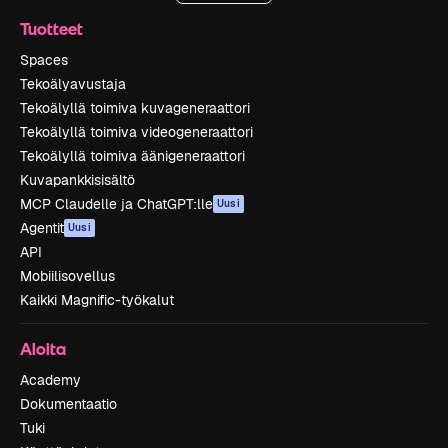
Tuotteet
Spaces
Tekoälyavustaja
Tekoälyllä toimiva kuvageneraattori
Tekoälyllä toimiva videogeneraattori
Tekoälyllä toimiva äänigeneraattori
Kuvapankkisisältö
MCP Claudelle ja ChatGPT:lle
Uusi
Agentit
Uusi
API
Mobiilisovellus
Kaikki Magnific-työkalut
Aloita
Academy
Dokumentaatio
Tuki