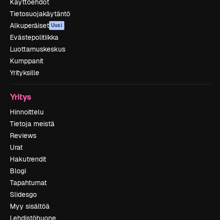
Käyttöehdot
Tietosuojakäytäntö
Alkuperäiset
Uusi
Evästepolitiikka
Luottamuskeskus
Kumppanit
Yrityksille
Yritys
Hinnoittelu
Tietoja meistä
Reviews
Urat
Hakutrendit
Blogi
Tapahtumat
Slidesgo
Myy sisältöä
Lehdistöhuone