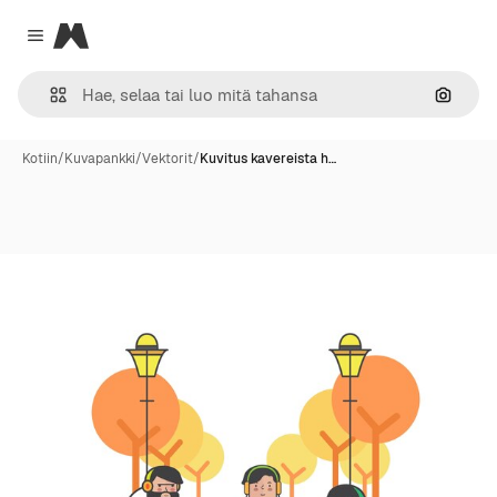
Magnific
Close menu
Hae ku
Kotiin
/
Kuvapankki
/
Vektorit
/
Kuvitus kavereista h…