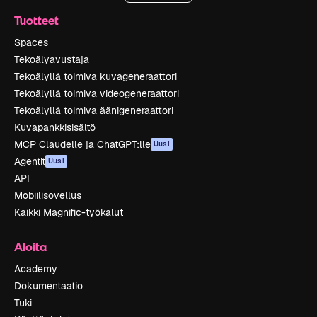
Tuotteet
Spaces
Tekoälyavustaja
Tekoälyllä toimiva kuvageneraattori
Tekoälyllä toimiva videogeneraattori
Tekoälyllä toimiva äänigeneraattori
Kuvapankkisisältö
MCP Claudelle ja ChatGPT:lle
Uusi
Agentit
Uusi
API
Mobiilisovellus
Kaikki Magnific-työkalut
Aloita
Academy
Dokumentaatio
Tuki