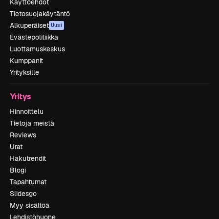
Käyttöehdot
Tietosuojakäytäntö
Alkuperäiset
Uusi
Evästepolitiikka
Luottamuskeskus
Kumppanit
Yrityksille
Yritys
Hinnoittelu
Tietoja meistä
Reviews
Urat
Hakutrendit
Blogi
Tapahtumat
Slidesgo
Myy sisältöä
Lehdistöhuone