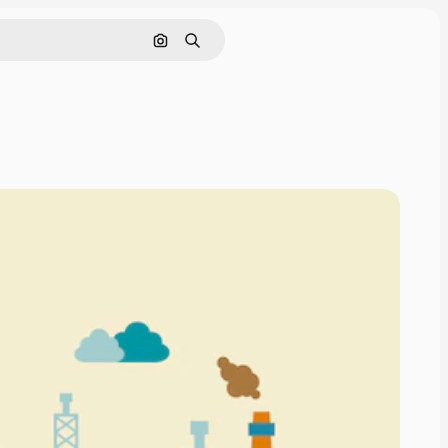
Hae kuvan perusteella
Haku