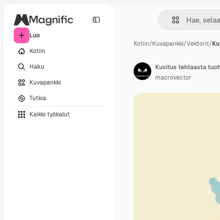
Luo
Kotiin
/
Kuvapankki
/
Vektorit
/
Ku
Kotiin
Haku
Kuvitus tehtaasta tuo
macrovector
Kuvapankki
Tutkia
Kaikki työkalut