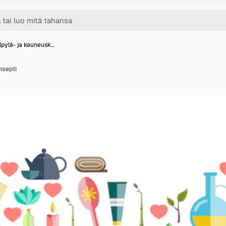
lpylä- ja kauneusk…
nsepti