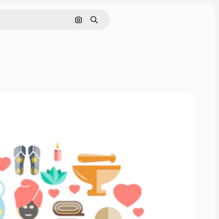
Hae kuvan perusteella
Haku