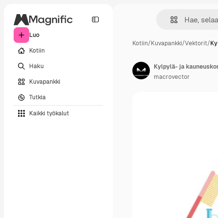
Luo
Kotiin
/
Kuvapankki
/
Vektorit
/
Ky
Kotiin
Haku
Kylpylä- ja kauneusko
macrovector
Kuvapankki
Tutkia
Kaikki työkalut