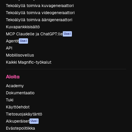
Tekoälyllä toimiva kuvageneraattori
Tekoälyllä toimiva videogeneraattori
Tekoälyllä toimiva äänigeneraattori
Kuvapankkisisältö
MCP Claudelle ja ChatGPT:lle
Uusi
Agentit
Uusi
API
Mobiilisovellus
Kaikki Magnific-työkalut
Aloita
Academy
Dokumentaatio
Tuki
Käyttöehdot
Tietosuojakäytäntö
Alkuperäiset
Uusi
Evästepolitiikka