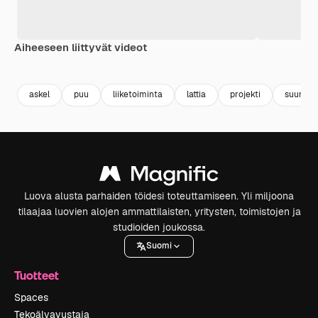
Aiheeseen liittyvät videot
Premium
Premium
Premium
Premium
askel
puu
liiketoiminta
lattia
projekti
suunnitt
Luova alusta parhaiden töidesi toteuttamiseen. Yli miljoona
tilaajaa luovien alojen ammattilaisten, yritysten, toimistojen ja
studioiden joukossa.
Suomi
Tuotteet
Spaces
Tekoälyavustaja