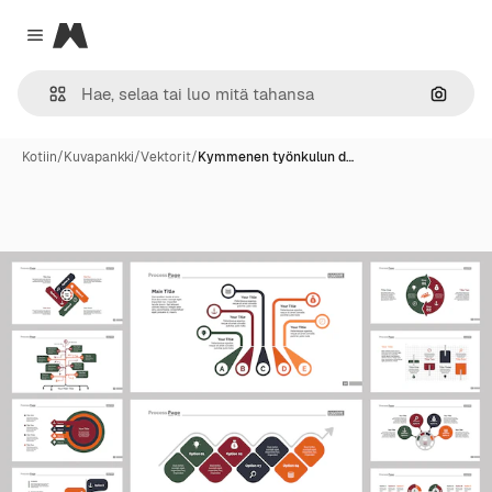
Magnific
Close menu
Hae ku
Kotiin
/
Kuvapankki
/
Vektorit
/
Kymmenen työnkulun d…