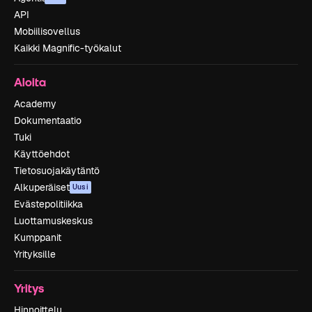
API
Mobiilisovellus
Kaikki Magnific-työkalut
Aloita
Academy
Dokumentaatio
Tuki
Käyttöehdot
Tietosuojakäytäntö
Alkuperäiset
Uusi
Evästepolitiikka
Luottamuskeskus
Kumppanit
Yrityksille
Yritys
Hinnoittelu