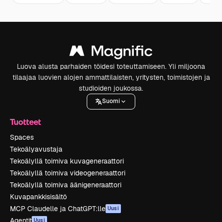
Luova alusta parhaiden töidesi toteuttamiseen. Yli miljoona
tilaajaa luovien alojen ammattilaisten, yritysten, toimistojen ja
studioiden joukossa.
Suomi
Tuotteet
Spaces
Tekoälyavustaja
Tekoälyllä toimiva kuvageneraattori
Tekoälyllä toimiva videogeneraattori
Tekoälyllä toimiva äänigeneraattori
Kuvapankkisisältö
MCP Claudelle ja ChatGPT:lle
Uusi
Agentit
Uusi