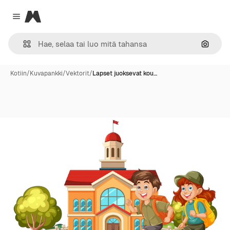
Magnific
Close menu
Hae ku
Kotiin
/
Kuvapankki
/
Vektorit
/
Lapset juoksevat kou…