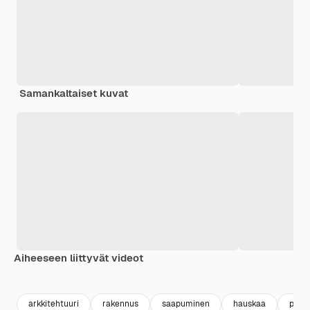
Samankaltaiset kuvat
Aiheeseen liittyvät videot
Premium
Premium
Premium
Premium
arkkitehtuuri
rakennus
saapuminen
hauskaa
puist