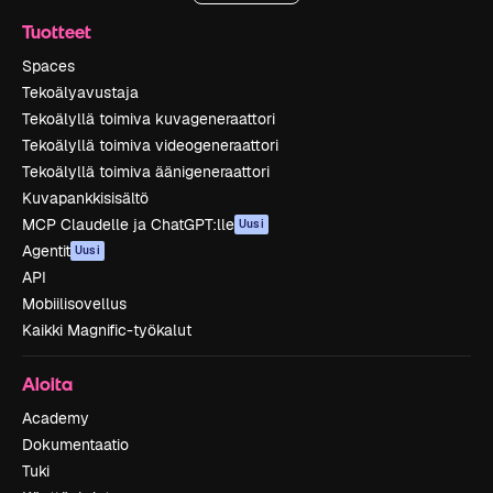
Tuotteet
Spaces
Tekoälyavustaja
Tekoälyllä toimiva kuvageneraattori
Tekoälyllä toimiva videogeneraattori
Tekoälyllä toimiva äänigeneraattori
Kuvapankkisisältö
MCP Claudelle ja ChatGPT:lle
Uusi
Agentit
Uusi
API
Mobiilisovellus
Kaikki Magnific-työkalut
Aloita
Academy
Dokumentaatio
Tuki