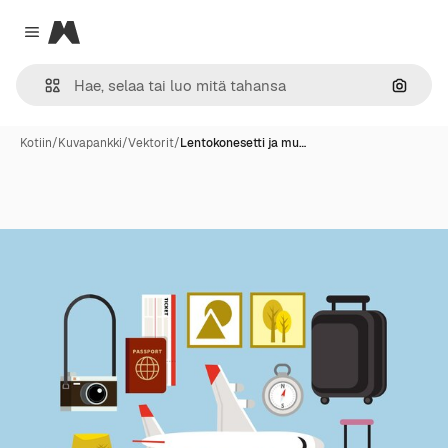
Magnific
Close menu
Hae ku
Kotiin
/
Kuvapankki
/
Vektorit
/
Lentokonesetti ja mu…