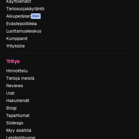
Käyttöehdot
Tietosuojakäytäntö
Alkuperäiset
Uusi
Evästepolitiikka
Luottamuskeskus
Kumppanit
Yrityksille
Yritys
Hinnoittelu
Tietoja meistä
Reviews
Urat
Hakutrendit
Blogi
Tapahtumat
Slidesgo
Myy sisältöä
Lehdistöhuone