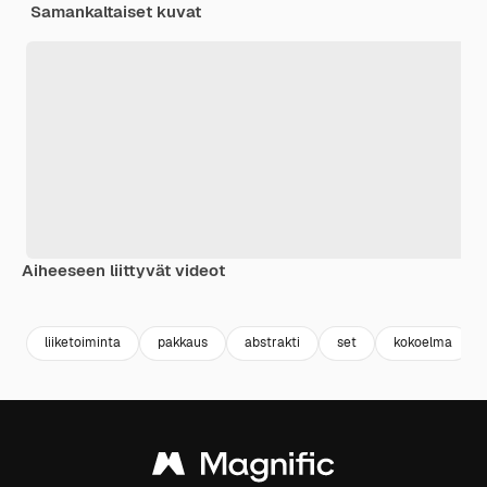
Samankaltaiset kuvat
Aiheeseen liittyvät videot
Premium
Premium
Tekoälyn luoma
Premium
Premium
liiketoiminta
pakkaus
abstrakti
set
kokoelma