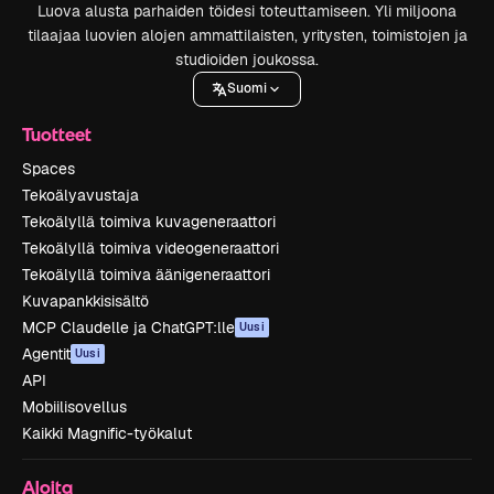
Luova alusta parhaiden töidesi toteuttamiseen. Yli miljoona
tilaajaa luovien alojen ammattilaisten, yritysten, toimistojen ja
studioiden joukossa.
Suomi
Tuotteet
Spaces
Tekoälyavustaja
Tekoälyllä toimiva kuvageneraattori
Tekoälyllä toimiva videogeneraattori
Tekoälyllä toimiva äänigeneraattori
Kuvapankkisisältö
MCP Claudelle ja ChatGPT:lle
Uusi
Agentit
Uusi
API
Mobiilisovellus
Kaikki Magnific-työkalut
Aloita