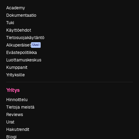
Academy
Dokumentaatio
Tuki
Käyttöehdot
Tietosuojakäytäntö
Alkuperäiset
Uusi
Evästepolitiikka
Luottamuskeskus
Kumppanit
Yrityksille
Yritys
Hinnoittelu
Tietoja meistä
Reviews
Urat
Hakutrendit
Blogi