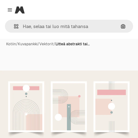
Magnific
Close menu
Hae ku
Kotiin
/
Kuvapankki
/
Vektorit
/
Litteä abstrakti tai…