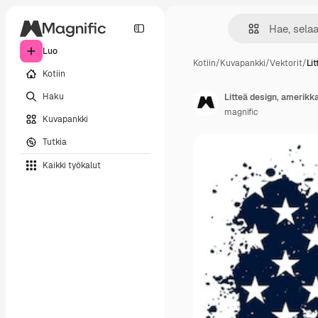
Luo
Kotiin
/
Kuvapankki
/
Vektorit
/
Li
Kotiin
Haku
Litteä design, amerikk
magnific
Kuvapankki
Tutkia
Kaikki työkalut