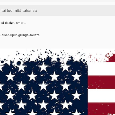
tteä design, ameri…
alaisen lipun grunge-tausta