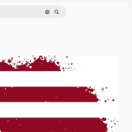
Hae kuvan perusteella
Haku