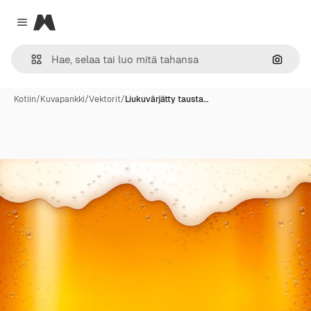
Magnific
Close menu
Hae ku
Kotiin
/
Kuvapankki
/
Vektorit
/
Liukuvärjätty tausta…