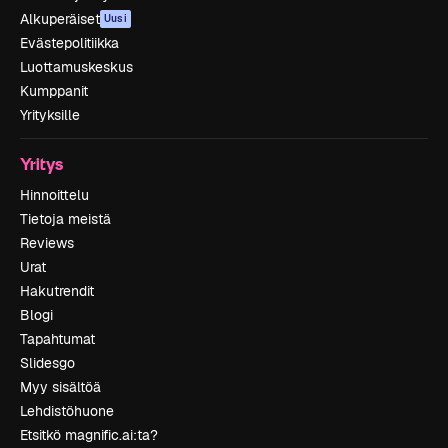
Alkuperäiset
Uusi
Evästepolitiikka
Luottamuskeskus
Kumppanit
Yrityksille
Yritys
Hinnoittelu
Tietoja meistä
Reviews
Urat
Hakutrendit
Blogi
Tapahtumat
Slidesgo
Myy sisältöä
Lehdistöhuone
Etsitkö magnific.ai:ta?