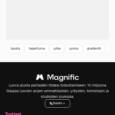
tausta
tapahtuma
juhla
juoma
gradientti
tap
Luova alusta parhaiden töidesi toteuttamiseen. Yli miljoona
tilaajaa luovien alojen ammattilaisten, yritysten, toimistojen ja
studioiden joukossa.
Suomi
Tuotteet