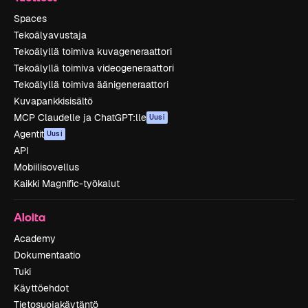
Spaces
Tekoälyavustaja
Tekoälyllä toimiva kuvageneraattori
Tekoälyllä toimiva videogeneraattori
Tekoälyllä toimiva äänigeneraattori
Kuvapankkisisältö
MCP Claudelle ja ChatGPT:lle
Uusi
Agentit
Uusi
API
Mobiilisovellus
Kaikki Magnific-työkalut
Aloita
Academy
Dokumentaatio
Tuki
Käyttöehdot
Tietosuojakäytäntö