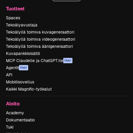
Tuotteet
Spaces
Tekoälyavustaja
Tekoälyllä toimiva kuvageneraattori
Tekoälyllä toimiva videogeneraattori
Tekoälyllä toimiva äänigeneraattori
Kuvapankkisisältö
MCP Claudelle ja ChatGPT:lle
Uusi
Agentit
Uusi
API
Mobiilisovellus
Kaikki Magnific-työkalut
Aloita
Academy
Dokumentaatio
Tuki