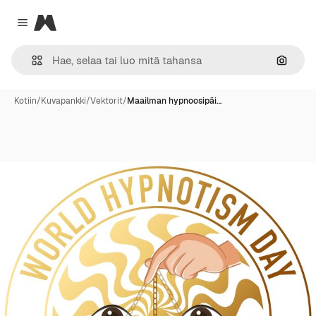
Magnific
Close menu
Hae ku
Kotiin
/
Kuvapankki
/
Vektorit
/
Maailman hypnoosipäi…