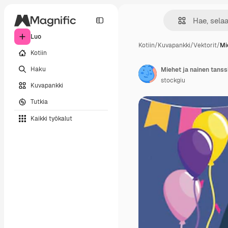
Luo
Kotiin
/
Kuvapankki
/
Vektorit
/
Mi
Kotiin
Haku
Miehet ja nainen tanss
stockgiu
Kuvapankki
Tutkia
Kaikki työkalut