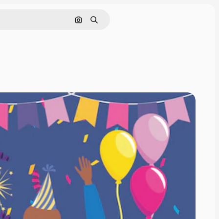
Hae kuvan perusteella
Haku