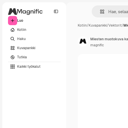
Luo
Kotiin
/
Kuvapankki
/
Vektorit
/
Mi
Kotiin
Haku
Miesten muotokuva kak
magnific
Kuvapankki
Tutkia
Kaikki työkalut