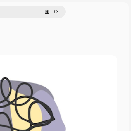
Hae kuvan perusteella
Haku