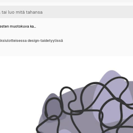
esten muotokuva ka…
siulotteisessa design-taidetyylissä