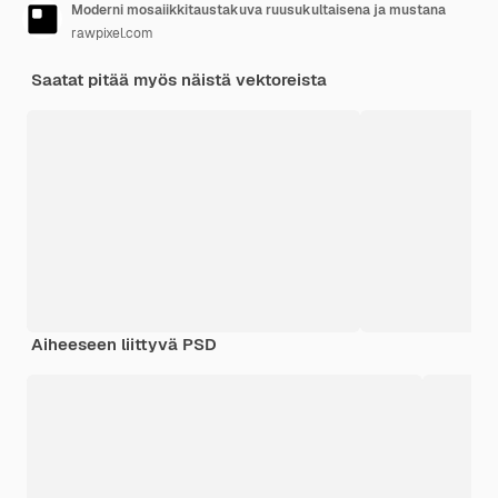
Moderni mosaiikkitaustakuva ruusukultaisena ja mustana
rawpixel.com
Saatat pitää myös näistä vektoreista
Aiheeseen liittyvä PSD