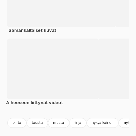
Samankaltaiset kuvat
Aiheeseen liittyvät videot
Premium
Premium
Premium
Premium
pinta
tausta
musta
linja
nykyaikainen
nykyai