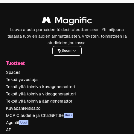
Luova alusta parhaiden töidesi toteuttamiseen. Yli miljoona
tilaajaa luovien alojen ammattilaisten, yritysten, toimistojen ja
studioiden joukossa.
Suomi
Tuotteet
Spaces
Tekoälyavustaja
Tekoälyllä toimiva kuvageneraattori
Tekoälyllä toimiva videogeneraattori
Tekoälyllä toimiva äänigeneraattori
Kuvapankkisisältö
MCP Claudelle ja ChatGPT:lle
Uusi
Agentit
Uusi
API