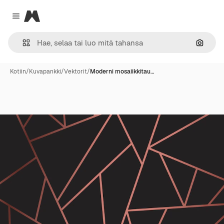
Magnific
Close menu
Hae ku
Kotiin
/
Kuvapankki
/
Vektorit
/
Moderni mosaiikkitau…