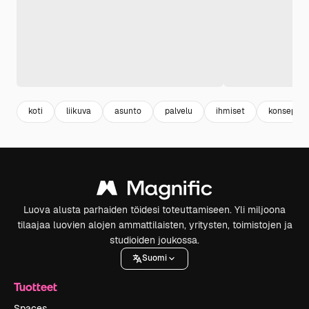
koti
liikuva
asunto
palvelu
ihmiset
konsepti
Luova alusta parhaiden töidesi toteuttamiseen. Yli miljoona
tilaajaa luovien alojen ammattilaisten, yritysten, toimistojen ja
studioiden joukossa.
Suomi
Tuotteet
Spaces