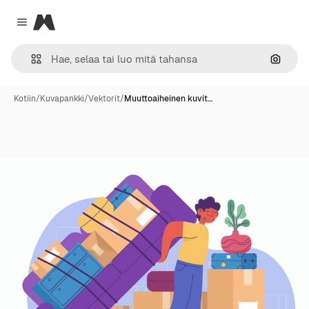
Magnific
Close menu
Hae ku
Kotiin
/
Kuvapankki
/
Vektorit
/
Muuttoaiheinen kuvit…