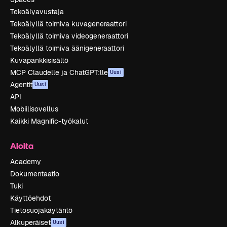
Tekoälyavustaja
Tekoälyllä toimiva kuvageneraattori
Tekoälyllä toimiva videogeneraattori
Tekoälyllä toimiva äänigeneraattori
Kuvapankkisisältö
MCP Claudelle ja ChatGPT:lle
Uusi
Agentit
Uusi
API
Mobiilisovellus
Kaikki Magnific-työkalut
Aloita
Academy
Dokumentaatio
Tuki
Käyttöehdot
Tietosuojakäytäntö
Alkuperäiset
Uusi