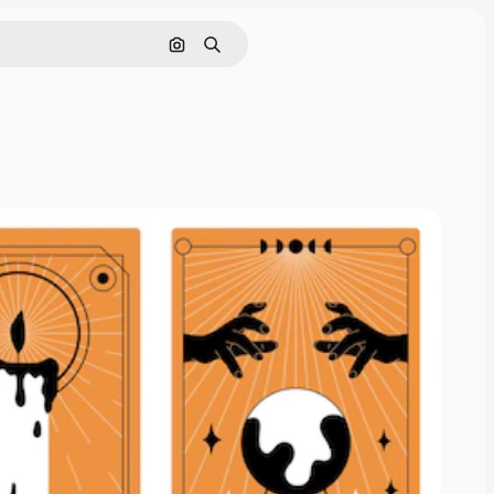
Hae kuvan perusteella
Haku