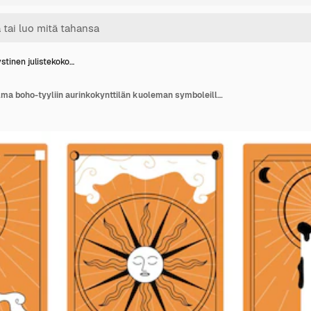
stinen julistekoko…
Mystinen julistekokoelma boho-tyyliin aurinkokynttilän kuoleman symboleilla oranssilla taustalla eristetty tasainen vektorikuvitus