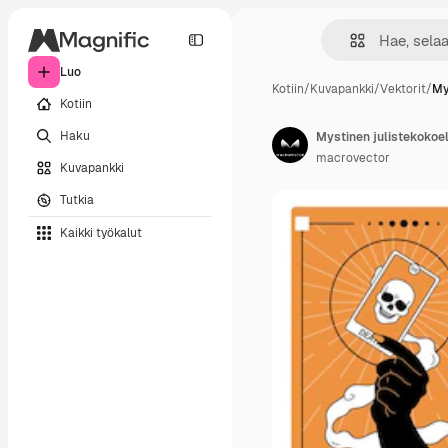
Luo
Kotiin
/
Kuvapankki
/
Vektorit
/
My
Kotiin
Haku
macrovector
Kuvapankki
Tutkia
Kaikki työkalut