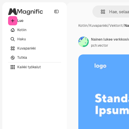
Luo
Kotiin
/
Kuvapankki
/
Vektorit
/
Na
Kotiin
Haku
Nainen lukee verkkosi
pch.vector
Kuvapankki
Tutkia
Kaikki työkalut