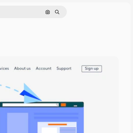
Hae kuvan perusteella
Haku