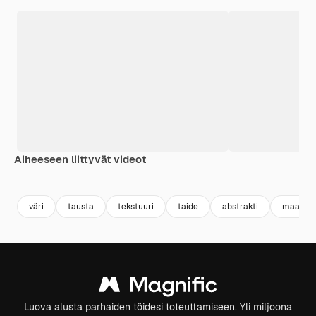
Aiheeseen liittyvät videot
Premium
Premium
Tekoälyn luoma
väri
tausta
tekstuuri
taide
abstrakti
maalaaj
Luova alusta parhaiden töidesi toteuttamiseen. Yli miljoona