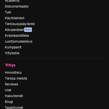
Academy
Dokumentaatio
Tuki
Käyttöehdot
Tietosuojakäytäntö
Alkuperäiset
Uusi
Evästepolitiikka
Luottamuskeskus
Kumppanit
Yrityksille
Yritys
Hinnoittelu
Tietoja meistä
Reviews
Urat
Hakutrendit
Blogi
Tapahtumat