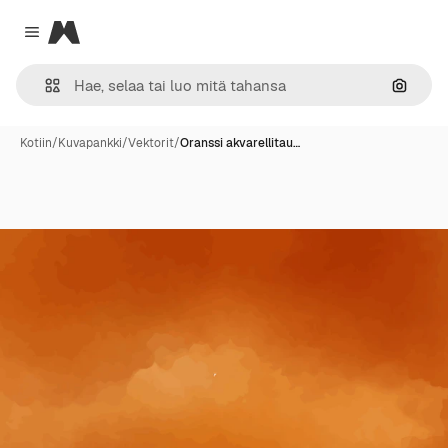
Magnific
Close menu
Hae ku
Kotiin
/
Kuvapankki
/
Vektorit
/
Oranssi akvarellitau…