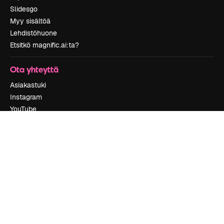
Slidesgo
Myy sisältöä
Lehdistöhuone
Etsitkö magnific.ai:ta?
Ota yhteyttä
Asiakastuki
Instagram
YouTube
LinkedIn
TikTok
Discord
X
Reddit
Copyright © 2010-
2026
Freepik Company S.L.U.
Kaikki oikeudet
pidätetään
.