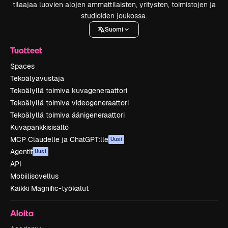
tilaajaa luovien alojen ammattilaisten, yritysten, toimistojen ja
studioiden joukossa.
Suomi
Tuotteet
Spaces
Tekoälyavustaja
Tekoälyllä toimiva kuvageneraattori
Tekoälyllä toimiva videogeneraattori
Tekoälyllä toimiva äänigeneraattori
Kuvapankkisisältö
MCP Claudelle ja ChatGPT:lle
Uusi
Agentit
Uusi
API
Mobiilisovellus
Kaikki Magnific-työkalut
Aloita