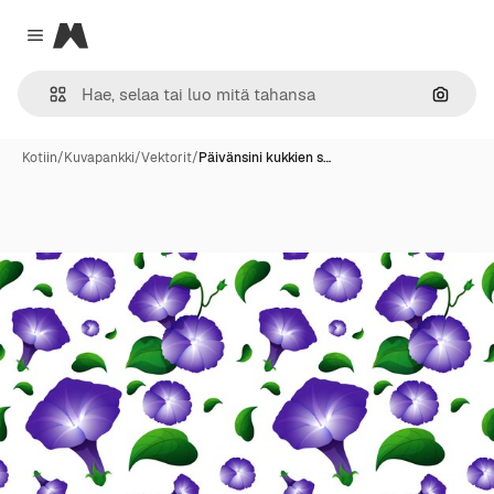
Magnific
Close menu
Hae ku
Kotiin
/
Kuvapankki
/
Vektorit
/
Päivänsini kukkien s…