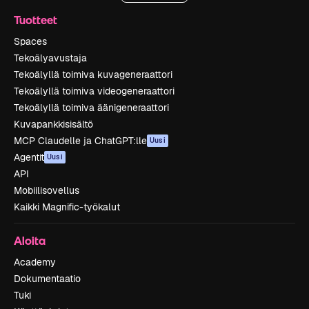
Tuotteet
Spaces
Tekoälyavustaja
Tekoälyllä toimiva kuvageneraattori
Tekoälyllä toimiva videogeneraattori
Tekoälyllä toimiva äänigeneraattori
Kuvapankkisisältö
MCP Claudelle ja ChatGPT:lle
Uusi
Agentit
Uusi
API
Mobiilisovellus
Kaikki Magnific-työkalut
Aloita
Academy
Dokumentaatio
Tuki