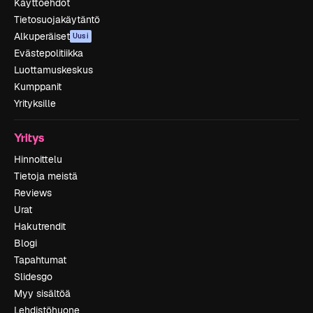
Käyttöehdot
Tietosuojakäytäntö
Alkuperäiset
Uusi
Evästepolitiikka
Luottamuskeskus
Kumppanit
Yrityksille
Yritys
Hinnoittelu
Tietoja meistä
Reviews
Urat
Hakutrendit
Blogi
Tapahtumat
Slidesgo
Myy sisältöä
Lehdistöhuone