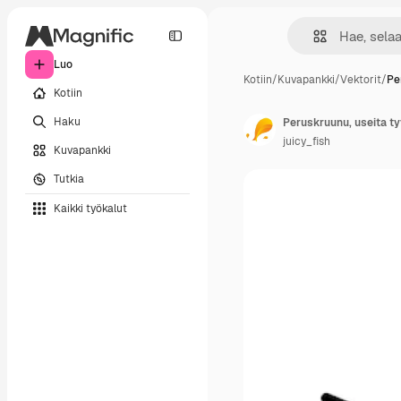
Luo
Kotiin
/
Kuvapankki
/
Vektorit
/
Pe
Kotiin
Haku
Peruskruunu, useita ty
juicy_fish
Kuvapankki
Tutkia
Kaikki työkalut