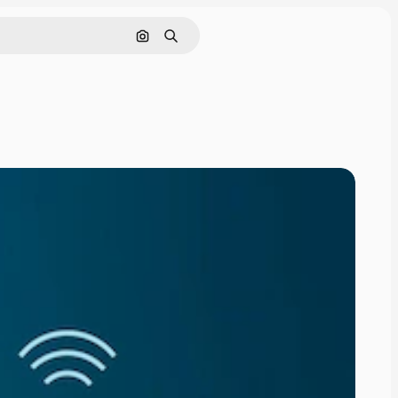
Hae kuvan perusteella
Haku