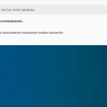
lviverkkojärjestel…
n taustavektori sosiaalisen median bannerille