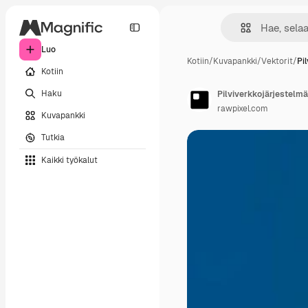
Luo
Kotiin
/
Kuvapankki
/
Vektorit
/
Pi
Kotiin
Haku
Pilviverkkojärjestelmä
rawpixel.com
Kuvapankki
Tutkia
Kaikki työkalut