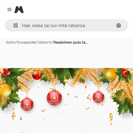
Magnific
Close menu
Hae ku
Kotiin
/
Kuvapankki
/
Vektorit
/
Realistinen joulu ta…