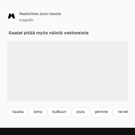
Realistinen joulu tausta
magnific
Saatat pitää myös näistä vektoreista
tausta
loma
kulttuuri
joulu
perinne
tervehdys