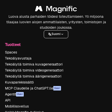
Luova alusta parhaiden töidesi toteuttamiseen. Yli miljoona
tilaajaa luovien alojen ammattilaisten, yritysten, toimistojen ja
studioiden joukossa.
Suomi
Tuotteet
Spaces
Tekoälyavustaja
Tekoälyllä toimiva kuvageneraattori
Tekoälyllä toimiva videogeneraattori
Tekoälyllä toimiva äänigeneraattori
Kuvapankkisisältö
MCP Claudelle ja ChatGPT:lle
Uusi
Agentit
Uusi
API
Mobiilisovellus