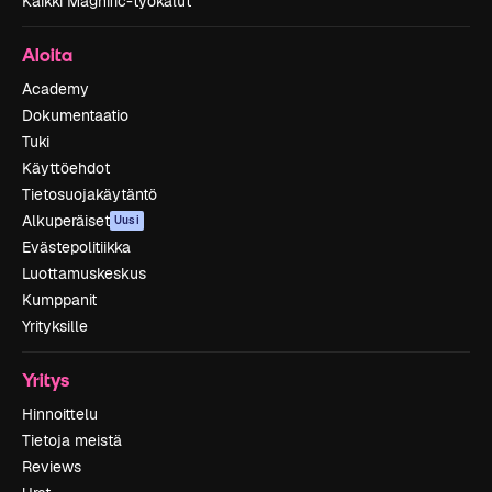
Kaikki Magnific-työkalut
Aloita
Academy
Dokumentaatio
Tuki
Käyttöehdot
Tietosuojakäytäntö
Alkuperäiset
Uusi
Evästepolitiikka
Luottamuskeskus
Kumppanit
Yrityksille
Yritys
Hinnoittelu
Tietoja meistä
Reviews