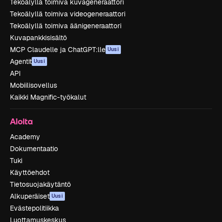
Tekoälyllä toimiva kuvageneraattori
Tekoälyllä toimiva videogeneraattori
Tekoälyllä toimiva äänigeneraattori
Kuvapankkisisältö
MCP Claudelle ja ChatGPT:lle
Uusi
Agentit
Uusi
API
Mobiilisovellus
Kaikki Magnific-työkalut
Aloita
Academy
Dokumentaatio
Tuki
Käyttöehdot
Tietosuojakäytäntö
Alkuperäiset
Uusi
Evästepolitiikka
Luottamuskeskus