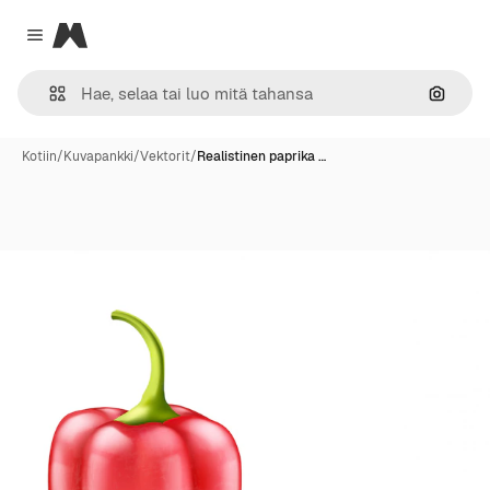
Magnific
Close menu
Hae ku
Kotiin
/
Kuvapankki
/
Vektorit
/
Realistinen paprika …