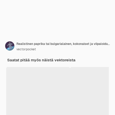
Realistinen paprika tai bulgarialainen, kokonaiset ja viipaloidut palat eristettynä taustalla.
vectorpocket
Saatat pitää myös näistä vektoreista